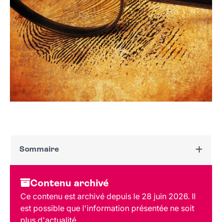
Sommaire
Dates et horaires
Contenu archivé
Au programme
Ce contenu est archivé depuis le 28 juin 2026. Il
Tarif et réservation
est possible que l'information présentée ne soit
Public
plus d'actualité.