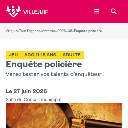
Ouvrir le menu
Recher
Villejuif
»
Tout l'agenda
»
Archives
»
2026
»
06
»
Enquête policière
JEU
ADO 11-18 ANS
ADULTE
Enquête policière
Venez tester vos talents d’enquêteur !
Le 27 juin 2026
Salle du Conseil municipal