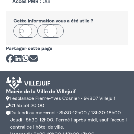
Accès PMR :
Oui
Leaflet
|
©
OpenStreetMap
+
−
Cette information vous a été utile ?
Oui
Non
Partager cette page
Partager sur Facebook
Partager sur LinkedIn
Partager sur Whatsapp
Partager par courriel
Mairie de la Ville de Villejuif
1 esplanade Pierre-Yves Cosnier - 94807 Villejuif
01 45 59 20 00
Du lundi au mercredi : 8h30-12h00 / 13h30-18h00
Jeudi : 8h30-12h00. Fermé l'après-midi, sauf l'accueil
central de l'hôtel de ville.