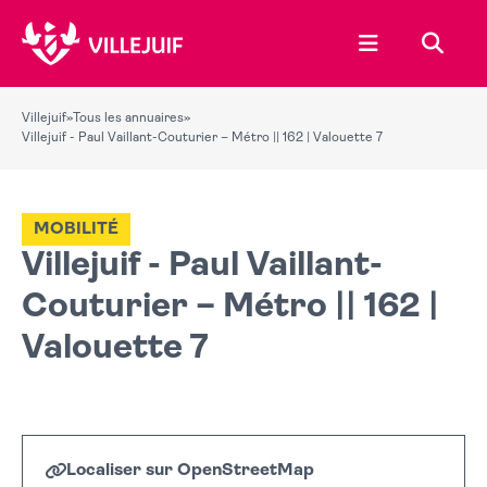
Ouvrir le menu
Recher
Villejuif
»
Tous les annuaires
»
Villejuif - Paul Vaillant-Couturier – Métro || 162 | Valouette 7
MOBILITÉ
Villejuif - Paul Vaillant-
Couturier – Métro || 162 |
Valouette 7
Localiser sur OpenStreetMap