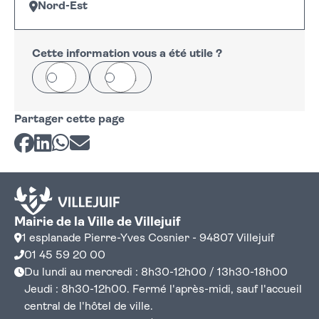
Nord-Est
Leaflet
|
©
OpenStreetMap
+
−
Cette information vous a été utile ?
Oui
Non
Partager cette page
Partager sur Facebook
Partager sur LinkedIn
Partager sur Whatsapp
Partager par courriel
Mairie de la Ville de Villejuif
1 esplanade Pierre-Yves Cosnier - 94807 Villejuif
01 45 59 20 00
Du lundi au mercredi : 8h30-12h00 / 13h30-18h00
Jeudi : 8h30-12h00. Fermé l'après-midi, sauf l'accueil
central de l'hôtel de ville.