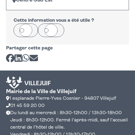
Centre-Sud-Est
Leaflet
|
©
OpenStreetMap
+
−
Cette information vous a été utile ?
Oui
Non
Partager cette page
Partager sur Facebook
Partager sur LinkedIn
Partager sur Whatsapp
Partager par courriel
Mairie de la Ville de Villejuif
1 esplanade Pierre-Yves Cosnier - 94807 Villejuif
01 45 59 20 00
Du lundi au mercredi : 8h30-12h00 / 13h30-18h00
Jeudi : 8h30-12h00. Fermé l'après-midi, sauf l'accueil
central de l'hôtel de ville.
Vendredi : 8h30-12h00 / 13h30-17h00