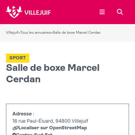
Ouvrir le menu
Recher
Villejuif
»
Tous les annuaires
»
Salle de boxe Marcel Cerdan
SPORT
Salle de boxe Marcel
Cerdan
Adresse
:
18 rue Paul-Éluard, 94800 Villejuif
Localiser sur OpenStreetMap