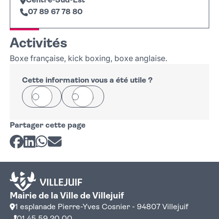
Centre-Sud-Est
07 89 67 78 80
Leaflet
|
©
OpenStreetMap
+
Activités
−
Boxe française, kick boxing, boxe anglaise.
Cette information vous a été utile ?
Oui
Non
Partager cette page
Partager sur Facebook
Partager sur LinkedIn
Partager sur Whatsapp
Partager par courriel
Mairie de la Ville de Villejuif
1 esplanade Pierre-Yves Cosnier - 94807 Villejuif