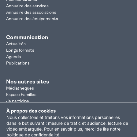
Annuaire des services
Annuaire des associations
Annuaire des équipements
Communication
Actualités
Longs formats
Agenda
Publications
Nos autres sites
Médiathèques
Espace Familles
Je participe
Autorisation d'urbanisme
À propos des cookies
Résultats électoraux
Nous collectons et traitons vos informations personnelles
Plan du site
Nous contacter
Mentions légales
dans le but suivant :
mesure de trafic et audience, lecture de
vidéo embarquée
.
Pour en savoir plus, merci de lire notre
Politique de confidentialité
Accessibilité : partiellement conforme
politique de confidentialité
.