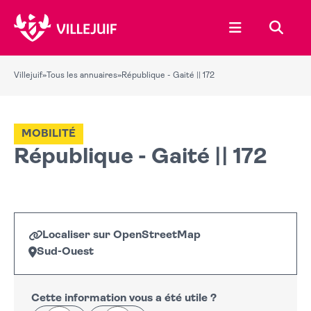
Ouvrir le menu
Recher
Villejuif
»
Tous les annuaires
»
République - Gaité || 172
MOBILITÉ
République - Gaité || 172
Localiser sur OpenStreetMap
Sud-Ouest
Leaflet
|
©
OpenStreetMap
+
−
Cette information vous a été utile ?