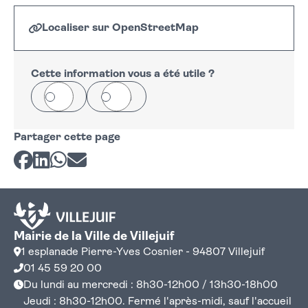
Localiser sur OpenStreetMap
Leaflet
|
©
OpenStreetMap
+
−
Cette information vous a été utile ?
Oui
Non
Partager cette page
Partager sur Facebook
Partager sur LinkedIn
Partager sur Whatsapp
Partager par courriel
Mairie de la Ville de Villejuif
1 esplanade Pierre-Yves Cosnier - 94807 Villejuif
01 45 59 20 00
Du lundi au mercredi : 8h30-12h00 / 13h30-18h00
Jeudi : 8h30-12h00. Fermé l'après-midi, sauf l'accueil