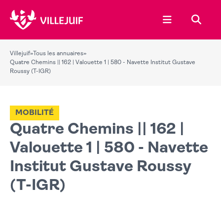
Ouvrir le menu
Recher
Villejuif
»
Tous les annuaires
»
Quatre Chemins || 162 | Valouette 1 | 580 - Navette Institut Gustave
Roussy (T-IGR)
MOBILITÉ
Quatre Chemins || 162 |
Valouette 1 | 580 - Navette
Institut Gustave Roussy
(T-IGR)