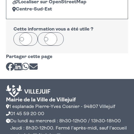
Localiser sur OpenStreetMap
Centre-Sud-Est
Leaflet
|
©
OpenStreetMap
+
−
Cette information vous a été utile ?
Oui
Non
Partager cette page
Partager sur Facebook
Partager sur LinkedIn
Partager sur Whatsapp
Partager par courriel
Mairie de la Ville de Villejuif
1 esplanade Pierre-Yves Cosnier - 94807 Villejuif
01 45 59 20 00
Du lundi au mercredi : 8h30-12h00 / 13h30-18h00
Jeudi : 8h30-12h00. Fermé l'après-midi, sauf l'accueil