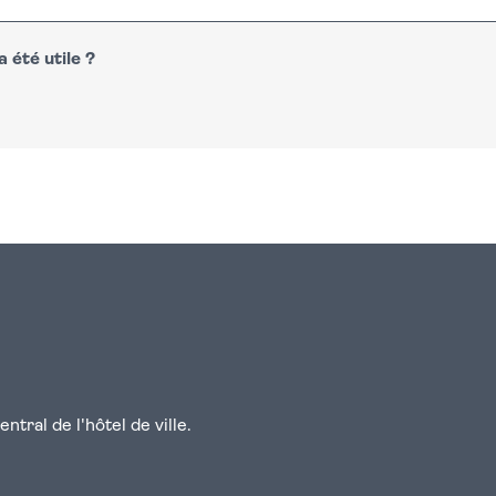
 été utile ?
n
atsapp
courriel
tral de l'hôtel de ville.