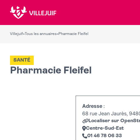
Villejuif
»
Tous les annuaires
»
Pharmacie Fleifel
SANTÉ
Pharmacie Fleifel
Adresse
:
68 rue Jean Jaurès, 94800
Localiser sur OpenS
Centre-Sud-Est
01 46 78 06 33