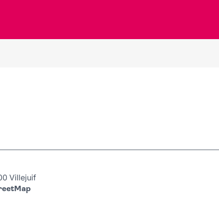
 Villejuif
treetMap