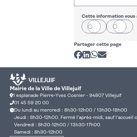
+
−
Cette information vous a
Oui
Non
Partager cette page
Partager sur Facebook
Partager sur LinkedI
Partager sur Wh
Partager par 
Mairie de la Ville de Villejuif
1 esplanade Pierre-Yves Cosnier - 94807 Villejuif
01 45 59 20 00
Du lundi au mercredi : 8h30-12h00 / 13h30-18h00
Jeudi : 8h30-12h00. Fermé l'après-midi, sauf l'accueil cen
Vendredi : 8h30-12h00 / 13h30-17h00
Samedi : 8h30-12h00