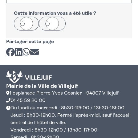
+
−
Cette information vous a été utile ?
Oui
Non
Partager cette page
Partager sur Facebook
Partager sur LinkedIn
Partager sur Whatsapp
Partager par courriel
Mairie de la Ville de Villejuif
1 esplanade Pierre-Yves Cosnier - 94807 Villejuif
01 45 59 20 00
Du lundi au mercredi : 8h30-12h00 / 13h30-18h00
Jeudi : 8h30-12h00. Fermé l'après-midi, sauf l'accueil
central de l'hôtel de ville.
Vendredi : 8h30-12h00 / 13h30-17h00
Samedi : 8h30-12h00