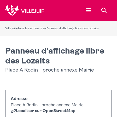
Ouvrir le menu
Recher
Villejuif
»
Tous les annuaires
»
Panneau d'affichage libre des Lozaits
Panneau d'affichage libre
des Lozaits
Place A Rodin - proche annexe Mairie
Adresse
:
Place A Rodin - proche annexe Mairie
Localiser sur OpenStreetMap
Leaflet
|
©
OpenStreetMap