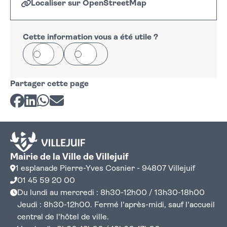
Localiser sur OpenStreetMap
Leaflet
|
©
OpenStreetMap
+
−
Cette information vous a été utile ?
Oui
Non
Partager cette page
Partager sur Facebook
Partager sur LinkedIn
Partager sur Whatsapp
Partager par courriel
Mairie de la Ville de Villejuif
1 esplanade Pierre-Yves Cosnier - 94807 Villejuif
01 45 59 20 00
Du lundi au mercredi : 8h30-12h00 / 13h30-18h00
Jeudi : 8h30-12h00. Fermé l'après-midi, sauf l'accueil
central de l'hôtel de ville.