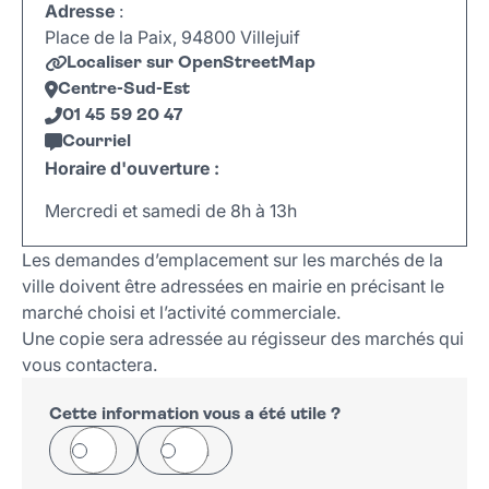
Adresse
:
Place de la Paix, 94800 Villejuif
Localiser sur OpenStreetMap
Centre-Sud-Est
01 45 59 20 47
Courriel
Horaire d'ouverture :
Mercredi et samedi de 8h à 13h
Leaflet
|
©
OpenStreetMap
+
Les demandes d’emplacement sur les marchés de la
−
ville doivent être adressées en mairie en précisant le
marché choisi et l’activité commerciale.
Une copie sera adressée au régisseur des marchés qui
vous contactera.
Cette information vous a été utile ?
Oui
Non