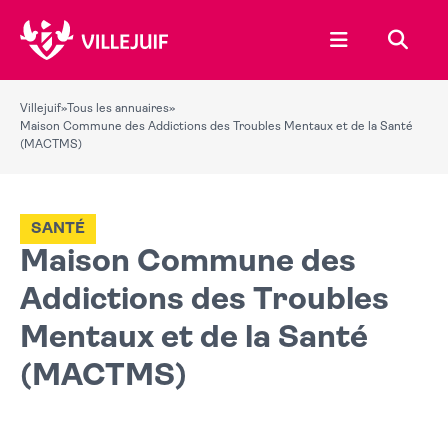
Ouvrir le menu
Recher
Villejuif
»
Tous les annuaires
»
Maison Commune des Addictions des Troubles Mentaux et de la Santé
(MACTMS)
SANTÉ
Maison Commune des
Addictions des Troubles
Mentaux et de la Santé
(MACTMS)