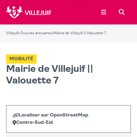
Ouvrir le menu
Recher
Villejuif
»
Tous les annuaires
»
Mairie de Villejuif || Valouette 7
MOBILITÉ
Mairie de Villejuif ||
Valouette 7
Localiser sur OpenStreetMap
Centre-Sud-Est
Leaflet
|
©
OpenStreetMap
+