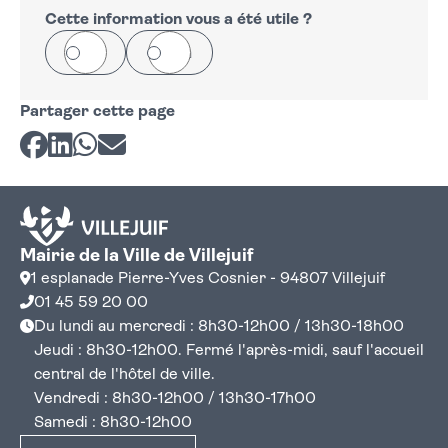
−
Cette information vous a été utile ?
Oui
Non
Partager cette page
Partager sur Facebook
Partager sur LinkedIn
Partager sur Whatsapp
Partager par courriel
Mairie de la Ville de Villejuif
1 esplanade Pierre-Yves Cosnier - 94807 Villejuif
01 45 59 20 00
Du lundi au mercredi : 8h30-12h00 / 13h30-18h00
Jeudi : 8h30-12h00. Fermé l'après-midi, sauf l'accueil
central de l'hôtel de ville.
Vendredi : 8h30-12h00 / 13h30-17h00
Samedi : 8h30-12h00