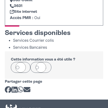
Sud-Ouest
3631
Site internet
Accès PMR :
Oui
Leaflet
|
©
OpenStreetMap
+
Services disponibles
−
Services Courrier colis
Services Bancaires
Cette information vous a été utile ?
Oui
Non
Partager cette page
Partager sur Facebook
Partager sur LinkedIn
Partager sur Whatsapp
Partager par courriel