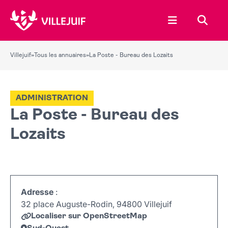
Ouvrir le menu
Recher
Villejuif
»
Tous les annuaires
»
La Poste - Bureau des Lozaits
ADMINISTRATION
La Poste - Bureau des
Lozaits
Adresse
:
32 place Auguste-Rodin, 94800 Villejuif
Localiser sur OpenStreetMap