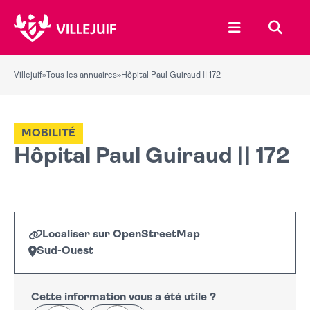
Ouvrir le menu
Recher
Villejuif
»
Tous les annuaires
»
Hôpital Paul Guiraud || 172
MOBILITÉ
Hôpital Paul Guiraud || 172
Localiser sur OpenStreetMap
Sud-Ouest
Leaflet
|
©
OpenStreetMap
+
−
Cette information vous a été utile ?