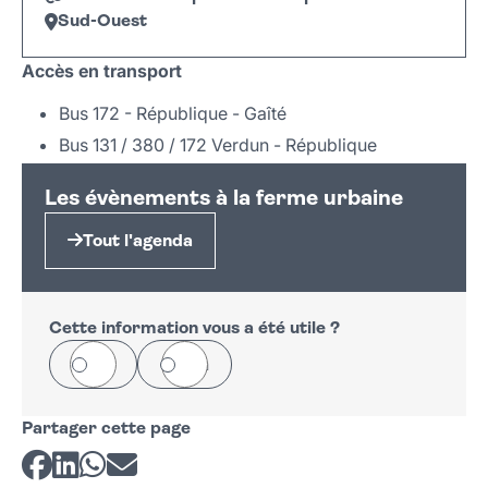
Sud-Ouest
Leaflet
|
©
OpenStreetMap
+
Accès en transport
−
Bus 172 - République - Gaîté
Bus 131 / 380 / 172 Verdun - République
Les évènements à la ferme urbaine
Tout l'agenda
Cette information vous a été utile ?
Oui
Non
Partager cette page
Partager sur Facebook
Partager sur LinkedIn
Partager sur Whatsapp
Partager par courriel