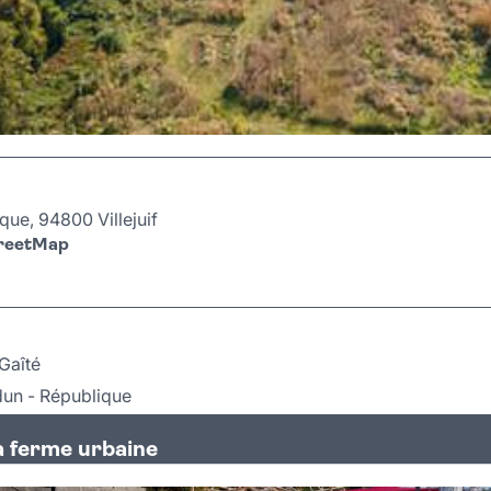
que, 94800 Villejuif
treetMap
Gaîté
rdun - République
a ferme urbaine