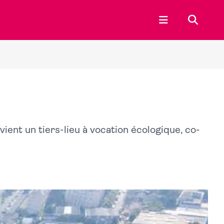
Ouvrir le menu p
Recherc
ient un tiers-lieu à vocation écologique, co-