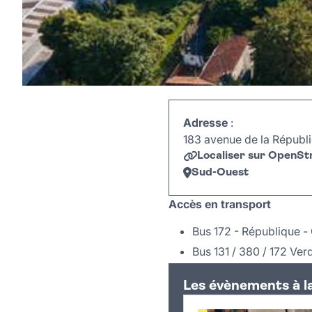
Adresse
:
183 avenue de la Républi
Localiser sur OpenS
Sud-Ouest
+
Accès en transport
−
Bus 172 - République - 
Bus 131 / 380 / 172 Ve
Les évènements à l