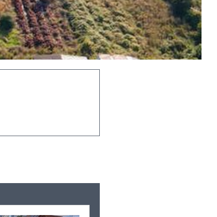
Leaflet
|
©
OpenStreetMap