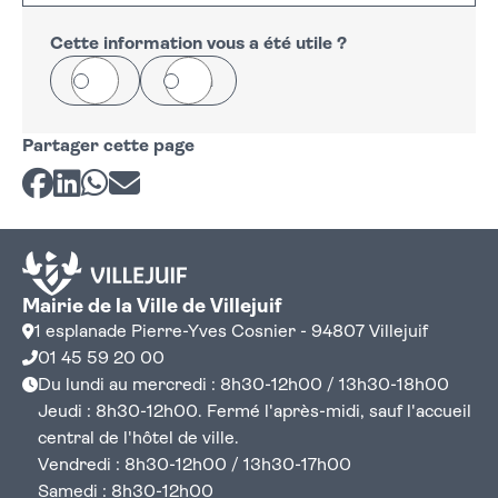
+
−
Cette information vous a été utile ?
Oui
Non
Partager cette page
Partager sur Facebook
Partager sur LinkedIn
Partager sur Whatsapp
Partager par courriel
Mairie de la Ville de Villejuif
1 esplanade Pierre-Yves Cosnier - 94807 Villejuif
01 45 59 20 00
Du lundi au mercredi : 8h30-12h00 / 13h30-18h00
Jeudi : 8h30-12h00. Fermé l'après-midi, sauf l'accueil
central de l'hôtel de ville.
Vendredi : 8h30-12h00 / 13h30-17h00
Samedi : 8h30-12h00