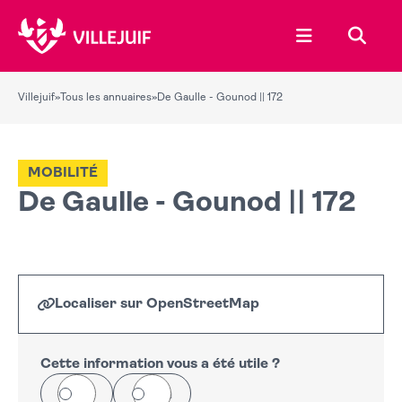
Ouvrir le menu
Recher
Villejuif
»
Tous les annuaires
»
De Gaulle - Gounod || 172
MOBILITÉ
De Gaulle - Gounod || 172
Localiser sur OpenStreetMap
Leaflet
|
©
OpenStreetMap
+
−
Cette information vous a été utile ?
Oui
Non