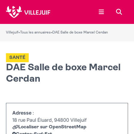
Ouvrir le menu
Recher
Villejuif
»
Tous les annuaires
»
DAE Salle de boxe Marcel Cerdan
SANTÉ
DAE Salle de boxe Marcel
Cerdan
Adresse
:
18 rue Paul Éluard, 94800 Villejuif
Localiser sur OpenStreetMap