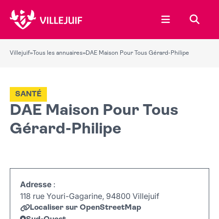
Ouvrir le menu
Recher
Villejuif
»
Tous les annuaires
»
DAE Maison Pour Tous Gérard-Philipe
SANTÉ
DAE Maison Pour Tous
Gérard-Philipe
Adresse
:
118 rue Youri-Gagarine, 94800 Villejuif
Localiser sur OpenStreetMap