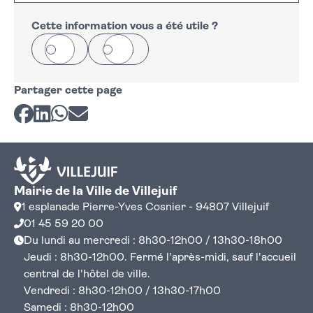
+
−
Cette information vous a été utile ?
Oui
Non
Partager cette page
Partager sur Facebook
Partager sur LinkedIn
Partager sur Whatsapp
Partager par courriel
Mairie de la Ville de Villejuif
1 esplanade Pierre-Yves Cosnier - 94807 Villejuif
01 45 59 20 00
Du lundi au mercredi : 8h30-12h00 / 13h30-18h00
Jeudi : 8h30-12h00. Fermé l'après-midi, sauf l'accueil
central de l'hôtel de ville.
Vendredi : 8h30-12h00 / 13h30-17h00
Samedi : 8h30-12h00