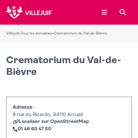
Ouvrir le menu
Recher
Villejuif
»
Tous les annuaires
»
Crematorium du Val-de-Bièvre
Crematorium du Val-de-
Bièvre
Adresse
:
8 rue du Ricardo, 94110 Arcueil
Localiser sur OpenStreetMap
01 46 63 47 50
Leaflet
|
©
OpenStreetMap