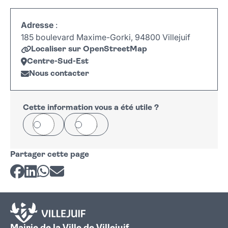
Adresse
:
185 boulevard Maxime-Gorki, 94800 Villejuif
Localiser sur OpenStreetMap
Centre-Sud-Est
Nous contacter
Leaflet
|
©
OpenStreetMap
+
−
Cette information vous a été utile ?
Oui
Non
Partager cette page
Partager sur Facebook
Partager sur LinkedIn
Partager sur Whatsapp
Partager par courriel