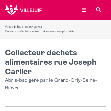
Ouvrir le menu
Recher
Villejuif
»
Tous les annuaires
»
Collecteur dechets alimentaires rue Joseph Carlier
Collecteur dechets
alimentaires rue Joseph
Carlier
Abris-bac géré par le Grand-Orly-Seine-
Bièvre