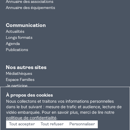
Annuaire des associations
Annuaire des équipements
Communication
Actualités
Longs formats
Agenda
Publications
Nos autres sites
Médiathèques
Espace Familles
Je participe
Autorisation d'urbanisme
À propos des cookies
Résultats électoraux
Nous collectons et traitons vos informations personnelles
Plan du site
Nous contacter
Mentions légales
dans le but suivant :
mesure de trafic et audience, lecture de
vidéo embarquée
.
Pour en savoir plus, merci de lire notre
Politique de confidentialité
Accessibilité : partiellement conforme
politique de confidentialité
.
Gestion des cookies
Tout accepter
Tout refuser
Personnaliser
Copyright © 2026 Ville de Villejuif