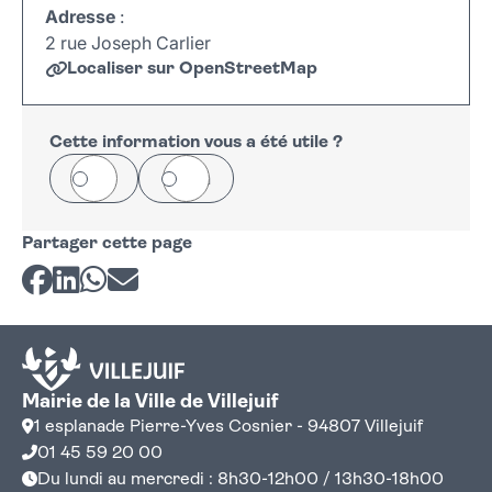
Adresse
:
2 rue Joseph Carlier
Localiser sur OpenStreetMap
Leaflet
|
©
OpenStreetMap
+
−
Cette information vous a été utile ?
Oui
Non
Partager cette page
Partager sur Facebook
Partager sur LinkedIn
Partager sur Whatsapp
Partager par courriel
Mairie de la Ville de Villejuif
1 esplanade Pierre-Yves Cosnier - 94807 Villejuif
01 45 59 20 00
Du lundi au mercredi : 8h30-12h00 / 13h30-18h00