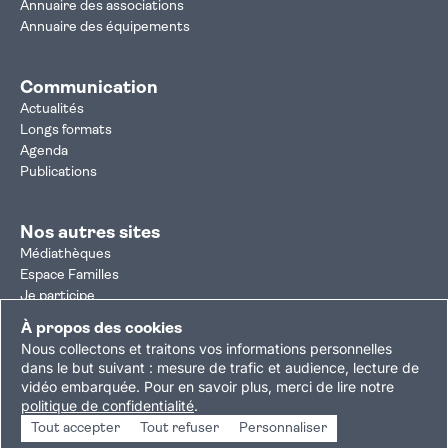
Annuaire des associations
Annuaire des équipements
Communication
Actualités
Longs formats
Agenda
Publications
Nos autres sites
Médiathèques
Espace Familles
Je participe
Autorisation d'urbanisme
À propos des cookies
Résultats électoraux
Nous collectons et traitons vos informations personnelles
Plan du site
Nous contacter
Mentions légales
dans le but suivant :
mesure de trafic et audience, lecture de
vidéo embarquée
.
Pour en savoir plus, merci de lire notre
Politique de confidentialité
Accessibilité : partiellement conforme
politique de confidentialité
.
Gestion des cookies
Tout accepter
Tout refuser
Personnaliser
Copyright © 2026 Ville de Villejuif