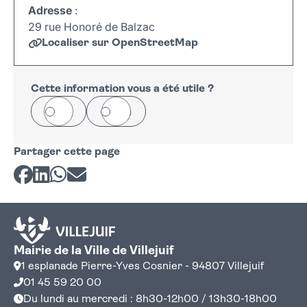
Adresse
:
29 rue Honoré de Balzac
Localiser sur OpenStreetMap
Leaflet
|
©
OpenStreetMap
+
−
Cette information vous a été utile ?
Oui
Non
Partager cette page
Partager sur Facebook
Partager sur LinkedIn
Partager sur Whatsapp
Partager par courriel
Mairie de la Ville de Villejuif
1 esplanade Pierre-Yves Cosnier - 94807 Villejuif
01 45 59 20 00
Du lundi au mercredi : 8h30-12h00 / 13h30-18h00