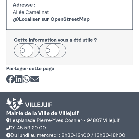
Adresse
:
Allée Camélinat
Localiser sur OpenStreetMap
Leaflet
|
©
OpenStreetMap
+
−
Cette information vous a été utile ?
Oui
Non
Partager cette page
Partager sur Facebook
Partager sur LinkedIn
Partager sur Whatsapp
Partager par courriel
Mairie de la Ville de Villejuif
1 esplanade Pierre-Yves Cosnier - 94807 Villejuif
01 45 59 20 00
Du lundi au mercredi : 8h30-12h00 / 13h30-18h00