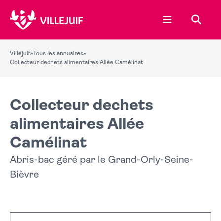
Ouvrir le menu
Recher
Villejuif
»
Tous les annuaires
»
Collecteur dechets alimentaires Allée Camélinat
Collecteur dechets
alimentaires Allée
Camélinat
Abris-bac géré par le Grand-Orly-Seine-
Bièvre