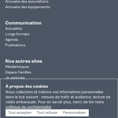
Annuaire des associations
Annuaire des équipements
Communication
Actualités
Longs formats
Agenda
Publications
Nos autres sites
Médiathèques
Espace Familles
Je participe
Autorisation d'urbanisme
À propos des cookies
Résultats électoraux
Nous collectons et traitons vos informations personnelles
Plan du site
Nous contacter
Mentions légales
dans le but suivant :
mesure de trafic et audience, lecture de
vidéo embarquée
.
Pour en savoir plus, merci de lire notre
Politique de confidentialité
Accessibilité : partiellement conforme
politique de confidentialité
.
Gestion des cookies
Tout accepter
Tout refuser
Personnaliser
Copyright © 2026 Ville de Villejuif