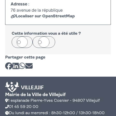
Adresse
:
76 avenue de la république
Localiser sur OpenStreetMap
Leaflet
|
©
OpenStreetMap
+
−
Cette information vous a été utile ?
Oui
Non
Partager cette page
Partager sur Facebook
Partager sur LinkedIn
Partager sur Whatsapp
Partager par courriel
Mairie de la Ville de Villejuif
1 esplanade Pierre-Yves Cosnier - 94807 Villejuif
01 45 59 20 00
Du lundi au mercredi : 8h30-12h00 / 13h30-18h00