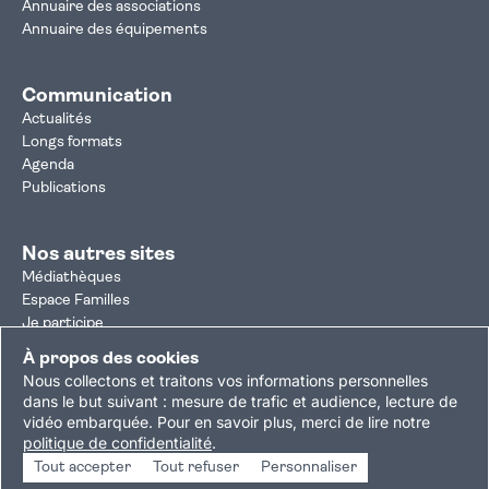
Annuaire des associations
Annuaire des équipements
Communication
Actualités
Longs formats
Agenda
Publications
Nos autres sites
Médiathèques
Espace Familles
Je participe
Autorisation d'urbanisme
À propos des cookies
Résultats électoraux
Nous collectons et traitons vos informations personnelles
Plan du site
Nous contacter
Mentions légales
dans le but suivant :
mesure de trafic et audience, lecture de
vidéo embarquée
.
Pour en savoir plus, merci de lire notre
Politique de confidentialité
Accessibilité : partiellement conforme
politique de confidentialité
.
Gestion des cookies
Tout accepter
Tout refuser
Personnaliser
Copyright © 2026 Ville de Villejuif