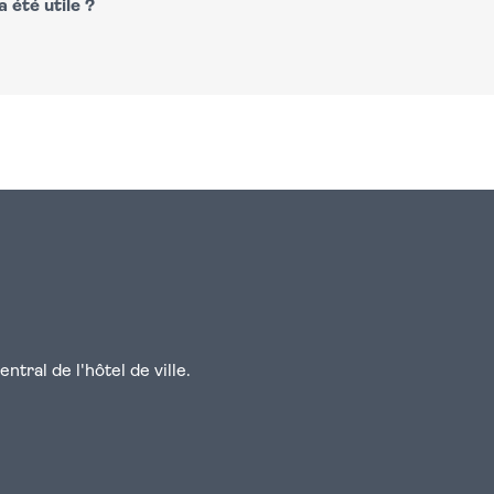
 été utile ?
n
atsapp
courriel
tral de l'hôtel de ville.