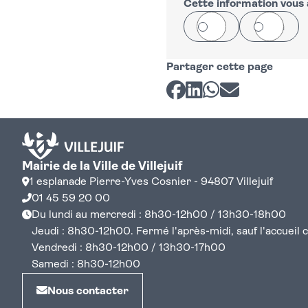
−
Cette information vous a
Oui
Non
Partager cette page
Partager sur Facebook
Partager sur LinkedI
Partager sur Wh
Partager par 
Mairie de la Ville de Villejuif
1 esplanade Pierre-Yves Cosnier - 94807 Villejuif
01 45 59 20 00
Du lundi au mercredi : 8h30-12h00 / 13h30-18h00
Jeudi : 8h30-12h00. Fermé l'après-midi, sauf l'accueil cen
Vendredi : 8h30-12h00 / 13h30-17h00
Samedi : 8h30-12h00
Nous contacter