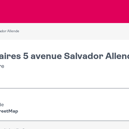
ador Allende
aires 5 avenue Salvador Allen
re
de
treetMap