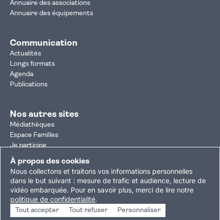
Annuaire des associations
Annuaire des équipements
Communication
Actualités
Longs formats
Agenda
Publications
Nos autres sites
Médiathèques
Espace Familles
Je participe
Autorisation d'urbanisme
À propos des cookies
Résultats électoraux
Nous collectons et traitons vos informations personnelles
Plan du site
Nous contacter
Mentions légales
dans le but suivant :
mesure de trafic et audience, lecture de
vidéo embarquée
.
Pour en savoir plus, merci de lire notre
Politique de confidentialité
Accessibilité : partiellement conforme
politique de confidentialité
.
Gestion des cookies
Tout accepter
Tout refuser
Personnaliser
Copyright © 2026 Ville de Villejuif