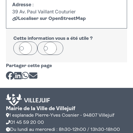
Adresse
:
39 Av. Paul Vaillant Couturier
Localiser sur OpenStreetMap
Leaflet
|
©
OpenStreetMap
+
−
Cette information vous a été utile ?
Oui
Non
Partager cette page
Partager sur Facebook
Partager sur LinkedIn
Partager sur Whatsapp
Partager par courriel
Mairie de la Ville de Villejuif
1 esplanade Pierre-Yves Cosnier - 94807 Villejuif
01 45 59 20 00
Du lundi au mercredi : 8h30-12h00 / 13h30-18h00