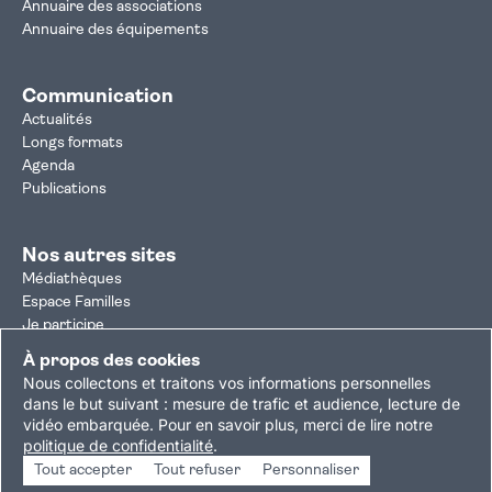
Annuaire des associations
Annuaire des équipements
Communication
Actualités
Longs formats
Agenda
Publications
Nos autres sites
Médiathèques
Espace Familles
Je participe
Autorisation d'urbanisme
À propos des cookies
Résultats électoraux
Nous collectons et traitons vos informations personnelles
Plan du site
Nous contacter
Mentions légales
dans le but suivant :
mesure de trafic et audience, lecture de
vidéo embarquée
.
Pour en savoir plus, merci de lire notre
Politique de confidentialité
Accessibilité : partiellement conforme
politique de confidentialité
.
Gestion des cookies
Tout accepter
Tout refuser
Personnaliser
Copyright © 2026 Ville de Villejuif