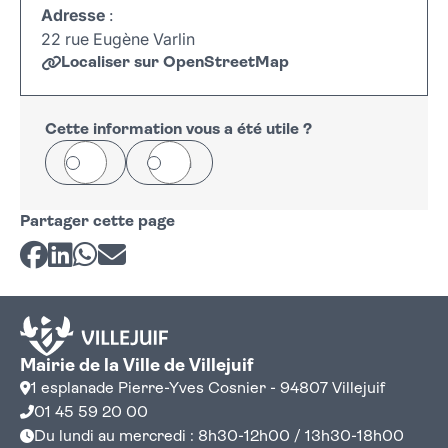
Adresse
:
22 rue Eugène Varlin
Localiser sur OpenStreetMap
Leaflet
|
©
OpenStreetMap
+
−
Cette information vous a été utile ?
Oui
Non
Partager cette page
Partager sur Facebook
Partager sur LinkedIn
Partager sur Whatsapp
Partager par courriel
Mairie de la Ville de Villejuif
1 esplanade Pierre-Yves Cosnier - 94807 Villejuif
01 45 59 20 00
Du lundi au mercredi : 8h30-12h00 / 13h30-18h00