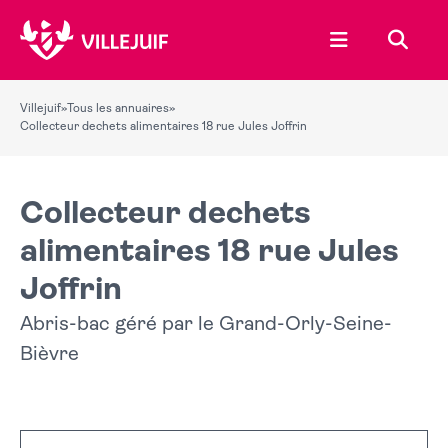
Ouvrir le menu
Recher
Villejuif
»
Tous les annuaires
»
Collecteur dechets alimentaires 18 rue Jules Joffrin
Collecteur dechets
alimentaires 18 rue Jules
Joffrin
Abris-bac géré par le Grand-Orly-Seine-
Bièvre