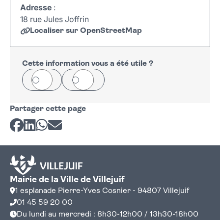
Adresse
:
18 rue Jules Joffrin
Localiser sur OpenStreetMap
Leaflet
|
©
OpenStreetMap
+
−
Cette information vous a été utile ?
Oui
Non
Partager cette page
Partager sur Facebook
Partager sur LinkedIn
Partager sur Whatsapp
Partager par courriel
Mairie de la Ville de Villejuif
1 esplanade Pierre-Yves Cosnier - 94807 Villejuif
01 45 59 20 00
Du lundi au mercredi : 8h30-12h00 / 13h30-18h00