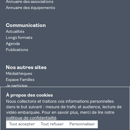
Annuaire des associations
Annuaire des équipements
Communication
Actualités
Longs formats
Agenda
Publications
Nos autres sites
Médiathèques
Espace Familles
Je participe
Autorisation d'urbanisme
À propos des cookies
Résultats électoraux
Nous collectons et traitons vos informations personnelles
Plan du site
Nous contacter
Mentions légales
dans le but suivant :
mesure de trafic et audience, lecture de
vidéo embarquée
.
Pour en savoir plus, merci de lire notre
Politique de confidentialité
Accessibilité : partiellement conforme
politique de confidentialité
.
Gestion des cookies
Tout accepter
Tout refuser
Personnaliser
Copyright © 2026 Ville de Villejuif