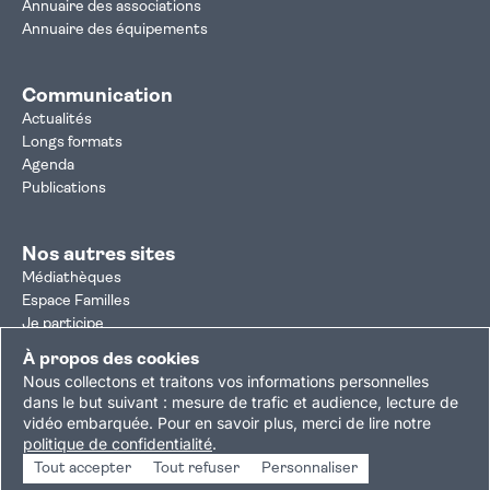
Annuaire des associations
Annuaire des équipements
Communication
Actualités
Longs formats
Agenda
Publications
Nos autres sites
Médiathèques
Espace Familles
Je participe
Autorisation d'urbanisme
À propos des cookies
Résultats électoraux
Nous collectons et traitons vos informations personnelles
Plan du site
Nous contacter
Mentions légales
dans le but suivant :
mesure de trafic et audience, lecture de
vidéo embarquée
.
Pour en savoir plus, merci de lire notre
Politique de confidentialité
Accessibilité : partiellement conforme
politique de confidentialité
.
Gestion des cookies
Tout accepter
Tout refuser
Personnaliser
Copyright © 2026 Ville de Villejuif