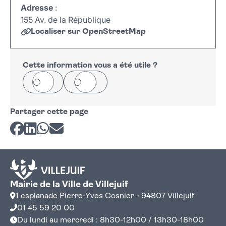
Adresse
:
155 Av. de la République
Localiser sur OpenStreetMap
Leaflet
|
©
OpenStreetMap
+
−
Cette information vous a été utile ?
Oui
Non
Partager cette page
Partager sur Facebook
Partager sur LinkedIn
Partager sur Whatsapp
Partager par courriel
Mairie de la Ville de Villejuif
1 esplanade Pierre-Yves Cosnier - 94807 Villejuif
01 45 59 20 00
Du lundi au mercredi : 8h30-12h00 / 13h30-18h00