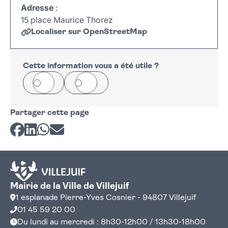
Adresse
:
15 place Maurice Thorez
Localiser sur OpenStreetMap
Leaflet
|
©
OpenStreetMap
+
−
Cette information vous a été utile ?
Oui
Non
Partager cette page
Partager sur Facebook
Partager sur LinkedIn
Partager sur Whatsapp
Partager par courriel
Mairie de la Ville de Villejuif
1 esplanade Pierre-Yves Cosnier - 94807 Villejuif
01 45 59 20 00
Du lundi au mercredi : 8h30-12h00 / 13h30-18h00