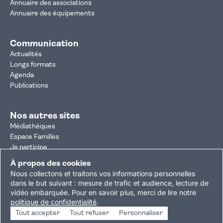
Annuaire des associations
Annuaire des équipements
Communication
Actualités
Longs formats
Agenda
Publications
Nos autres sites
Médiathèques
Espace Familles
Je participe
Autorisation d'urbanisme
À propos des cookies
Résultats électoraux
Nous collectons et traitons vos informations personnelles
Plan du site
Nous contacter
Mentions légales
dans le but suivant :
mesure de trafic et audience, lecture de
vidéo embarquée
.
Pour en savoir plus, merci de lire notre
Politique de confidentialité
Accessibilité : partiellement conforme
politique de confidentialité
.
Gestion des cookies
Tout accepter
Tout refuser
Personnaliser
Copyright © 2026 Ville de Villejuif