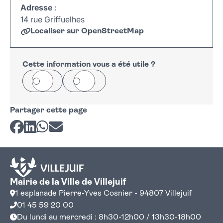
Adresse
:
14 rue Griffuelhes
Localiser sur OpenStreetMap
Leaflet
|
©
OpenStreetMap
+
−
Cette information vous a été utile ?
Oui
Non
Partager cette page
Partager sur Facebook
Partager sur LinkedIn
Partager sur Whatsapp
Partager par courriel
Mairie de la Ville de Villejuif
1 esplanade Pierre-Yves Cosnier - 94807 Villejuif
01 45 59 20 00
Du lundi au mercredi : 8h30-12h00 / 13h30-18h00