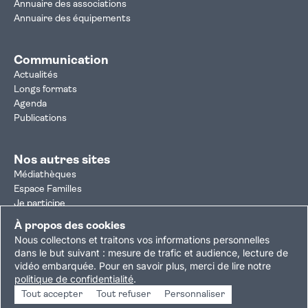
Annuaire des associations
Annuaire des équipements
Communication
Actualités
Longs formats
Agenda
Publications
Nos autres sites
Médiathèques
Espace Familles
Je participe
Autorisation d'urbanisme
À propos des cookies
Résultats électoraux
Nous collectons et traitons vos informations personnelles
Plan du site
Nous contacter
Mentions légales
dans le but suivant :
mesure de trafic et audience, lecture de
vidéo embarquée
.
Pour en savoir plus, merci de lire notre
Politique de confidentialité
Accessibilité : partiellement conforme
politique de confidentialité
.
Gestion des cookies
Tout accepter
Tout refuser
Personnaliser
Copyright © 2026 Ville de Villejuif