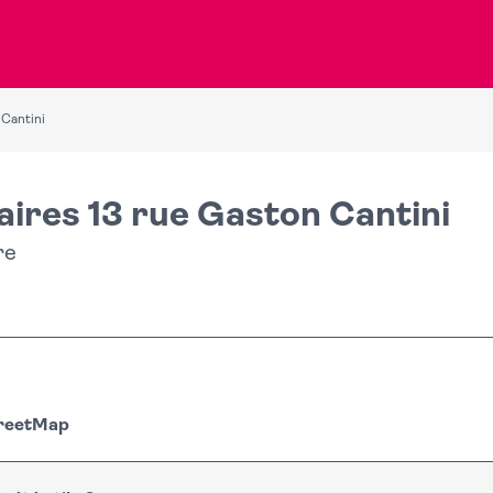
 Cantini
aires 13 rue Gaston Cantini
re
treetMap