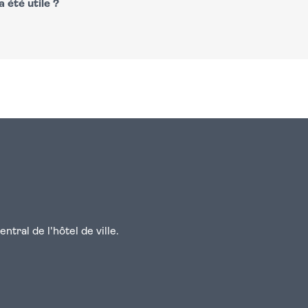
 été utile ?
n
atsapp
courriel
tral de l'hôtel de ville.