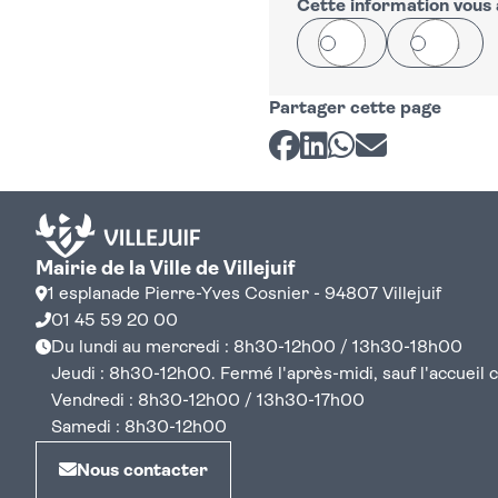
−
Cette information vous a
Oui
Non
Partager cette page
Partager sur Facebook
Partager sur LinkedI
Partager sur Wh
Partager par 
Mairie de la Ville de Villejuif
1 esplanade Pierre-Yves Cosnier - 94807 Villejuif
01 45 59 20 00
Du lundi au mercredi : 8h30-12h00 / 13h30-18h00
Jeudi : 8h30-12h00. Fermé l'après-midi, sauf l'accueil cen
Vendredi : 8h30-12h00 / 13h30-17h00
Samedi : 8h30-12h00
Nous contacter