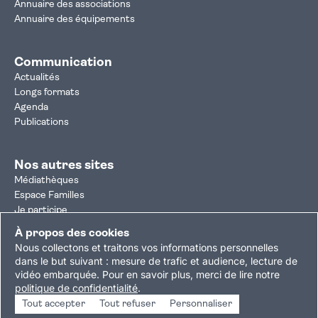
Annuaire des associations
Annuaire des équipements
Communication
Actualités
Longs formats
Agenda
Publications
Nos autres sites
Médiathèques
Espace Familles
Je participe
Autorisation d'urbanisme
À propos des cookies
Résultats électoraux
Nous collectons et traitons vos informations personnelles
Plan du site
Nous contacter
Mentions légales
dans le but suivant :
mesure de trafic et audience, lecture de
vidéo embarquée
.
Pour en savoir plus, merci de lire notre
Politique de confidentialité
Accessibilité : partiellement conforme
politique de confidentialité
.
Gestion des cookies
Tout accepter
Tout refuser
Personnaliser
Copyright © 2026 Ville de Villejuif