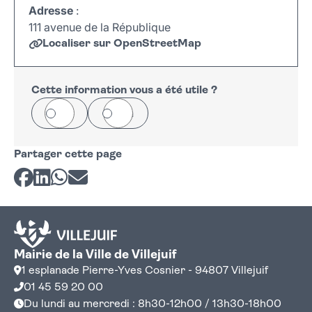
Adresse
:
111 avenue de la République
Localiser sur OpenStreetMap
Leaflet
|
©
OpenStreetMap
+
−
Cette information vous a été utile ?
Oui
Non
Partager cette page
Partager sur Facebook
Partager sur LinkedIn
Partager sur Whatsapp
Partager par courriel
Mairie de la Ville de Villejuif
1 esplanade Pierre-Yves Cosnier - 94807 Villejuif
01 45 59 20 00
Du lundi au mercredi : 8h30-12h00 / 13h30-18h00