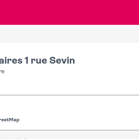
ires 1 rue Sevin
re
treetMap