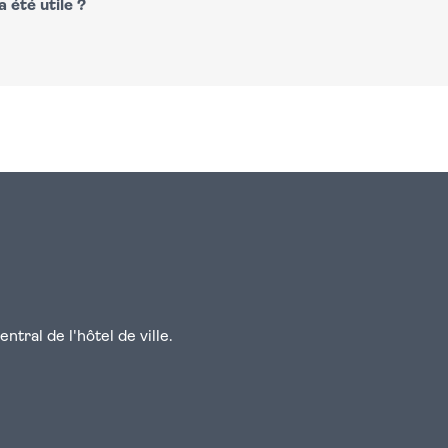
 été utile ?
n
atsapp
courriel
tral de l'hôtel de ville.