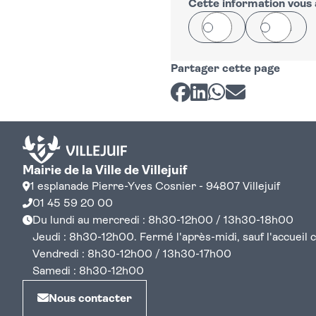
−
Cette information vous a
Oui
Non
Partager cette page
Partager sur Facebook
Partager sur LinkedI
Partager sur Wh
Partager par 
Mairie de la Ville de Villejuif
1 esplanade Pierre-Yves Cosnier - 94807 Villejuif
01 45 59 20 00
Du lundi au mercredi : 8h30-12h00 / 13h30-18h00
Jeudi : 8h30-12h00. Fermé l'après-midi, sauf l'accueil cen
Vendredi : 8h30-12h00 / 13h30-17h00
Samedi : 8h30-12h00
Nous contacter