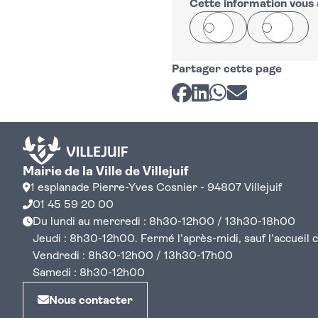
−
Cette information vous a
Oui
Non
Partager cette page
Partager sur Facebook
Partager sur LinkedI
Partager sur Wh
Partager par 
Mairie de la Ville de Villejuif
1 esplanade Pierre-Yves Cosnier - 94807 Villejuif
01 45 59 20 00
Du lundi au mercredi : 8h30-12h00 / 13h30-18h00
Jeudi : 8h30-12h00. Fermé l'après-midi, sauf l'accueil cen
Vendredi : 8h30-12h00 / 13h30-17h00
Samedi : 8h30-12h00
Nous contacter