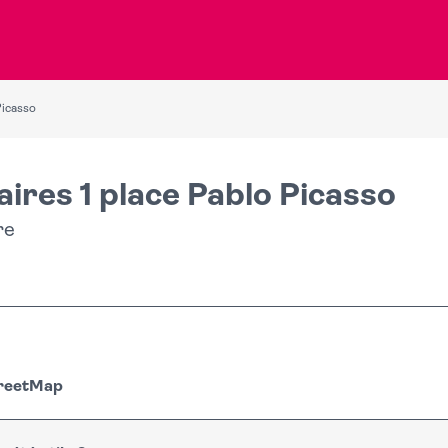
Picasso
ires 1 place Pablo Picasso
re
treetMap