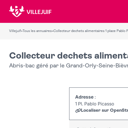
Villejuif
»
Tous les annuaires
»
Collecteur dechets alimentaires 1 place Pablo 
Collecteur dechets alimenta
Abris-bac géré par le Grand-Orly-Seine-Bièv
Adresse
:
1 Pl. Pablo Picasso
Localiser sur OpenS
+