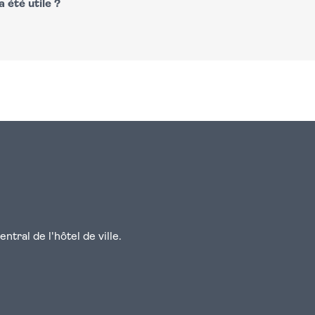
 été utile ?
n
atsapp
courriel
tral de l'hôtel de ville.