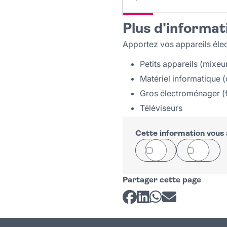
+
Plus d'informat
−
Apportez vos appareils élec
Petits appareils (mixeur
Matériel informatique (
Gros électroménager (fr
Téléviseurs
Cette information vous a
Oui
Non
Partager cette page
Partager sur Facebook
Partager sur LinkedI
Partager sur Wh
Partager par 