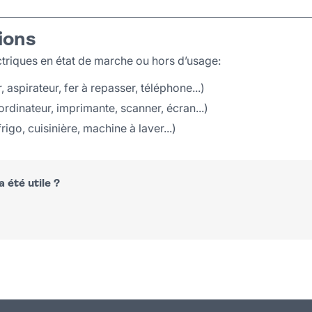
ions
triques en état de marche ou hors d’usage:
, aspirateur, fer à repasser, téléphone...)
ordinateur, imprimante, scanner, écran...)
igo, cuisinière, machine à laver...)
 été utile ?
n
atsapp
courriel