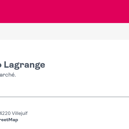
o Lagrange
arché.
220 Villejuif
treetMap