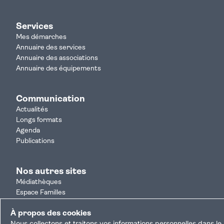
Services
Mes démarches
Annuaire des services
Annuaire des associations
Annuaire des équipements
Communication
Actualités
Longs formats
Agenda
Publications
Nos autres sites
Médiathèques
Espace Familles
Je participe
À propos des cookies
Autorisation d'urbanisme
Nous collectons et traitons vos informations personnelles dans le 