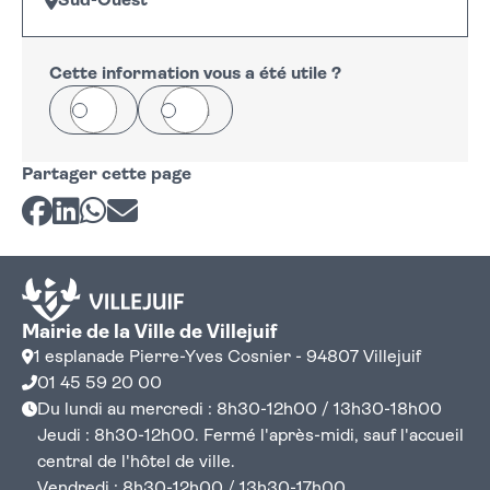
Sud-Ouest
Leaflet
|
©
OpenStreetMap
+
−
Cette information vous a été utile ?
Oui
Non
Partager cette page
Partager sur Facebook
Partager sur LinkedIn
Partager sur Whatsapp
Partager par courriel
Mairie de la Ville de Villejuif
1 esplanade Pierre-Yves Cosnier - 94807 Villejuif
01 45 59 20 00
Du lundi au mercredi : 8h30-12h00 / 13h30-18h00
Jeudi : 8h30-12h00. Fermé l'après-midi, sauf l'accueil
central de l'hôtel de ville.
Vendredi : 8h30-12h00 / 13h30-17h00