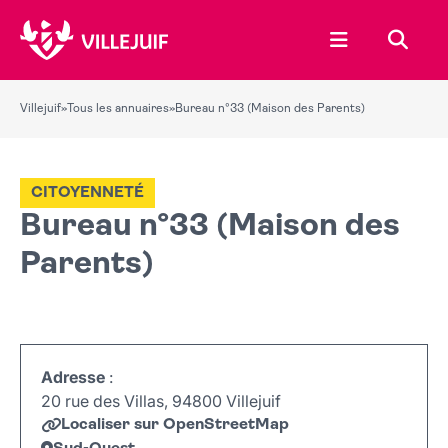
Ouvrir le menu
Recher
Villejuif
»
Tous les annuaires
»
Bureau n°33 (Maison des Parents)
CITOYENNETÉ
Bureau n°33 (Maison des
Parents)
Adresse
:
20 rue des Villas, 94800 Villejuif
Localiser sur OpenStreetMap