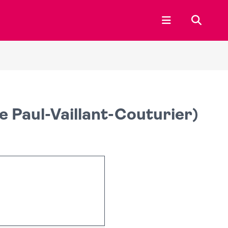
Ouvrir le menu p
Recherc
e Paul-Vaillant-Couturier)
Leaflet
|
©
OpenStreetMap