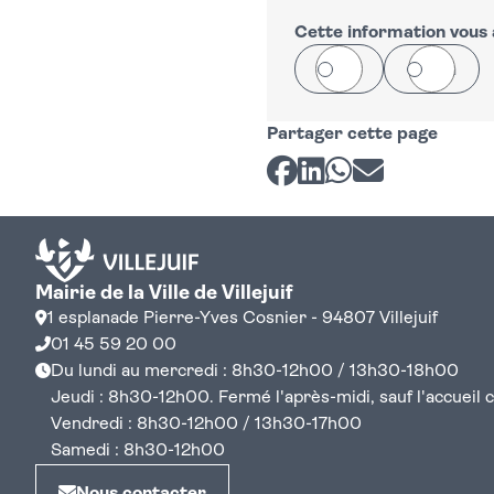
+
−
Cette information vous a
Oui
Non
Partager cette page
Partager sur Facebook
Partager sur LinkedI
Partager sur Wh
Partager par 
Mairie de la Ville de Villejuif
1 esplanade Pierre-Yves Cosnier - 94807 Villejuif
01 45 59 20 00
Du lundi au mercredi : 8h30-12h00 / 13h30-18h00
Jeudi : 8h30-12h00. Fermé l'après-midi, sauf l'accueil cen
Vendredi : 8h30-12h00 / 13h30-17h00
Samedi : 8h30-12h00