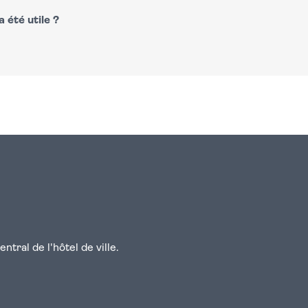
 été utile ?
n
atsapp
courriel
tral de l'hôtel de ville.