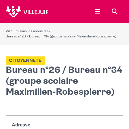
Ouvrir le menu
Recher
Villejuif
»
Tous les annuaires
»
Bureau n°26 / Bureau n°34 (groupe scolaire Maximilien-Robespierre)
CITOYENNETÉ
Bureau n°26 / Bureau n°34
(groupe scolaire
Maximilien-Robespierre)
Adresse
: