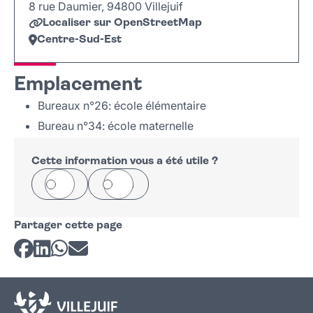
8 rue Daumier, 94800 Villejuif
Localiser sur OpenStreetMap
Centre-Sud-Est
Leaflet
|
©
OpenStreetMap
+
Emplacement
−
Bureaux n°26: école élémentaire
Bureau n°34: école maternelle
Cette information vous a été utile ?
Oui
Non
Partager cette page
Partager sur Facebook
Partager sur LinkedIn
Partager sur Whatsapp
Partager par courriel