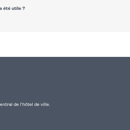
 été utile ?
n
atsapp
courriel
tral de l'hôtel de ville.