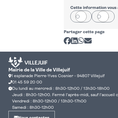
+
−
Cette information vous a
Oui
Non
Partager cette page
Partager sur Facebook
Partager sur LinkedI
Partager sur Wh
Partager par 
Mairie de la Ville de Villejuif
1 esplanade Pierre-Yves Cosnier - 94807 Villejuif
01 45 59 20 00
Du lundi au mercredi : 8h30-12h00 / 13h30-18h00
Jeudi : 8h30-12h00. Fermé l'après-midi, sauf l'accueil cen
Vendredi : 8h30-12h00 / 13h30-17h00
Samedi : 8h30-12h00