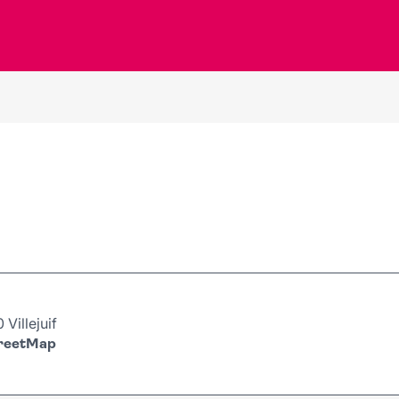
Villejuif
treetMap