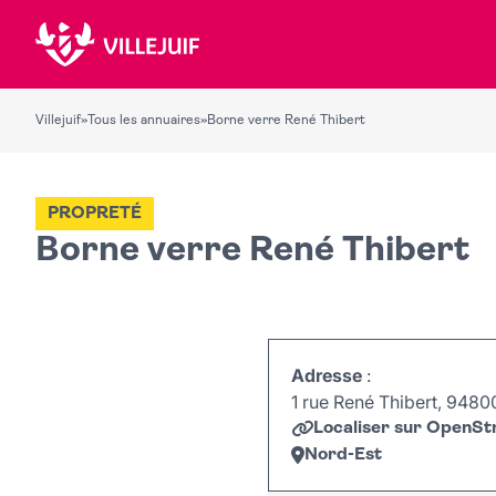
Villejuif
»
Tous les annuaires
»
Borne verre René Thibert
PROPRETÉ
Borne verre René Thibert
Adresse
:
1 rue René Thibert, 94800 
Localiser sur OpenS
Nord-Est