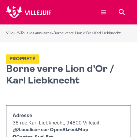
Ouvrir le menu
Recher
Villejuif
»
Tous les annuaires
»
Borne verre Lion d’Or / Karl Liebknecht
PROPRETÉ
Borne verre Lion d’Or /
Karl Liebknecht
Adresse
:
38 rue Karl Liebknecht, 94800 Villejuif
Localiser sur OpenStreetMap