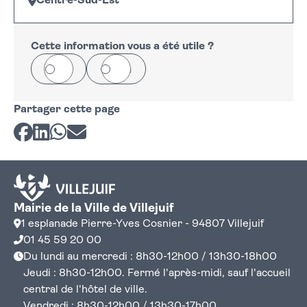
Centre-Sud-Est
Leaflet
|
©
OpenStreetMap
+
−
Cette information vous a été utile ?
Oui
Non
Partager cette page
Partager sur Facebook
Partager sur LinkedIn
Partager sur Whatsapp
Partager par courriel
Mairie de la Ville de Villejuif
1 esplanade Pierre-Yves Cosnier - 94807 Villejuif
01 45 59 20 00
Du lundi au mercredi : 8h30-12h00 / 13h30-18h00
Jeudi : 8h30-12h00. Fermé l'après-midi, sauf l'accueil
central de l'hôtel de ville.
Vendredi : 8h30-12h00 / 13h30-17h00