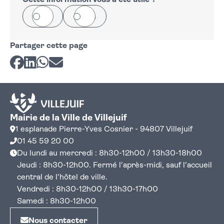
−
Cette information vous a été utile ?
Oui
Non
Partager cette page
Partager sur Facebook
Partager sur LinkedIn
Partager sur Whatsapp
Partager par courriel
Mairie de la Ville de Villejuif
1 esplanade Pierre-Yves Cosnier - 94807 Villejuif
01 45 59 20 00
Du lundi au mercredi : 8h30-12h00 / 13h30-18h00
Jeudi : 8h30-12h00. Fermé l'après-midi, sauf l'accueil
central de l'hôtel de ville.
Vendredi : 8h30-12h00 / 13h30-17h00
Samedi : 8h30-12h00
Nous contacter