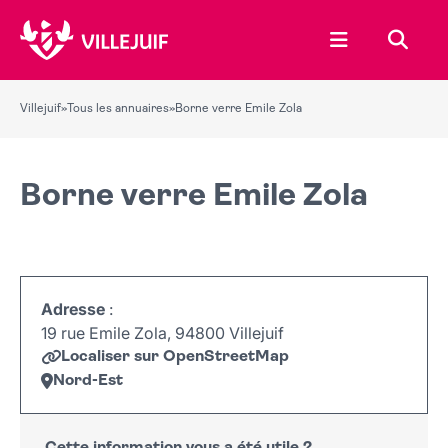
Ouvrir le menu
Recher
Villejuif
»
Tous les annuaires
»
Borne verre Emile Zola
Borne verre Emile Zola
Adresse
:
19 rue Emile Zola, 94800 Villejuif
Localiser sur OpenStreetMap
Nord-Est
Leaflet
|
©
OpenStreetMap
+