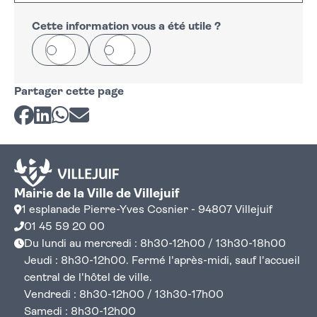
+
−
Cette information vous a été utile ?
Oui
Non
Partager cette page
Partager sur Facebook
Partager sur LinkedIn
Partager sur Whatsapp
Partager par courriel
Mairie de la Ville de Villejuif
1 esplanade Pierre-Yves Cosnier - 94807 Villejuif
01 45 59 20 00
Du lundi au mercredi : 8h30-12h00 / 13h30-18h00
Jeudi : 8h30-12h00. Fermé l'après-midi, sauf l'accueil
central de l'hôtel de ville.
Vendredi : 8h30-12h00 / 13h30-17h00
Samedi : 8h30-12h00