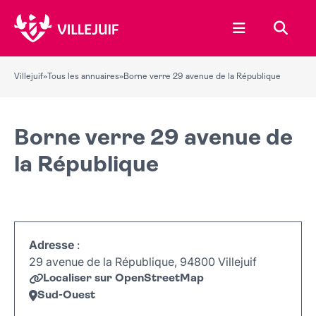
Ouvrir le menu
Recher
Villejuif
»
Tous les annuaires
»
Borne verre 29 avenue de la République
Borne verre 29 avenue de
la République
Adresse
:
29 avenue de la République, 94800 Villejuif
Localiser sur OpenStreetMap
Sud-Ouest
Leaflet
|
©
OpenStreetMap