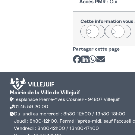
Accès PMR :
Oui
+
−
Cette information vous a
Oui
Non
Partager cette page
Partager sur Facebook
Partager sur LinkedI
Partager sur Wh
Partager par 
Mairie de la Ville de Villejuif
1 esplanade Pierre-Yves Cosnier - 94807 Villejuif
01 45 59 20 00
Du lundi au mercredi : 8h30-12h00 / 13h30-18h00
Jeudi : 8h30-12h00. Fermé l'après-midi, sauf l'accueil cen
Vendredi : 8h30-12h00 / 13h30-17h00