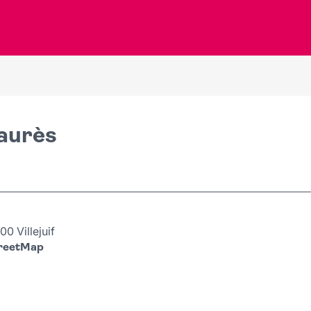
Jaurès
0 Villejuif
treetMap