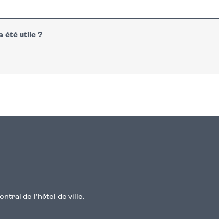
 été utile ?
n
atsapp
courriel
tral de l'hôtel de ville.