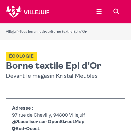
Ouvrir le menu
Recher
Villejuif
»
Tous les annuaires
»
Borne textile Epi d'Or
ÉCOLOGIE
Borne textile Epi d'Or
Devant le magasin Kristal Meubles
Adresse
:
97 rue de Chevilly, 94800 Villejuif
Localiser sur OpenStreetMap
Sud-Ouest
Leaflet
|
©
OpenStreetMap