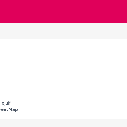
lejuif
treetMap