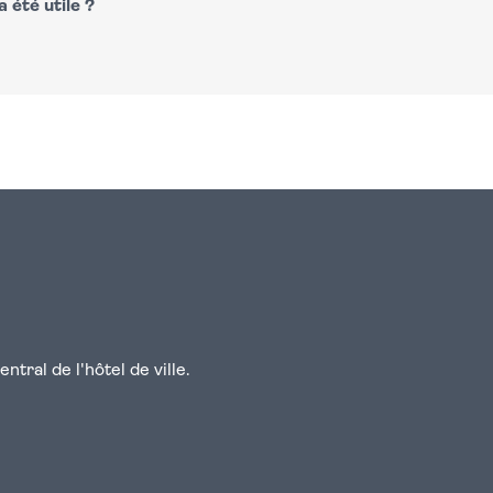
 été utile ?
n
atsapp
courriel
tral de l'hôtel de ville.