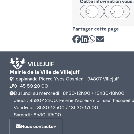
−
Cette information vous a
Oui
Non
Partager cette page
Partager sur Facebook
Partager sur LinkedI
Partager sur Wh
Partager par 
Mairie de la Ville de Villejuif
1 esplanade Pierre-Yves Cosnier - 94807 Villejuif
01 45 59 20 00
Du lundi au mercredi : 8h30-12h00 / 13h30-18h00
Jeudi : 8h30-12h00. Fermé l'après-midi, sauf l'accueil cen
Vendredi : 8h30-12h00 / 13h30-17h00
Samedi : 8h30-12h00
Nous contacter