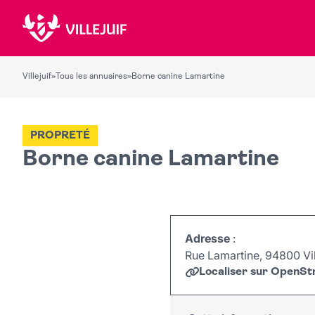
Villejuif
»
Tous les annuaires
»
Borne canine Lamartine
PROPRETÉ
Borne canine Lamartine
Adresse
:
Rue Lamartine, 94800 Vil
Localiser sur OpenS
+