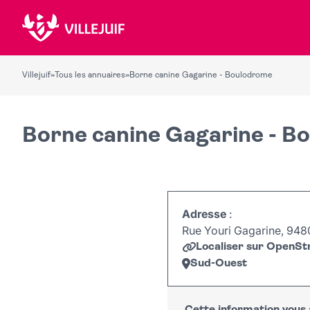
Villejuif
»
Tous les annuaires
»
Borne canine Gagarine - Boulodrome
Borne canine Gagarine - B
Adresse
:
Rue Youri Gagarine, 9480
Localiser sur OpenS
Sud-Ouest
+