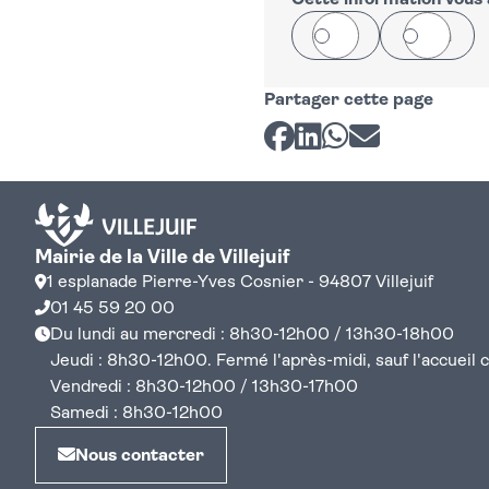
−
Cette information vous a
Oui
Non
Partager cette page
Partager sur Facebook
Partager sur LinkedI
Partager sur Wh
Partager par 
Mairie de la Ville de Villejuif
1 esplanade Pierre-Yves Cosnier - 94807 Villejuif
01 45 59 20 00
Du lundi au mercredi : 8h30-12h00 / 13h30-18h00
Jeudi : 8h30-12h00. Fermé l'après-midi, sauf l'accueil cen
Vendredi : 8h30-12h00 / 13h30-17h00
Samedi : 8h30-12h00
Nous contacter