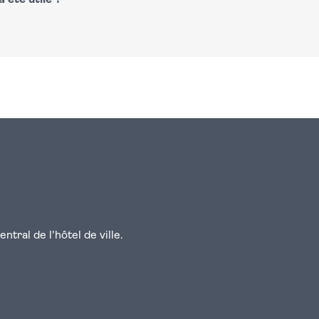
 été utile ?
n
atsapp
courriel
tral de l'hôtel de ville.