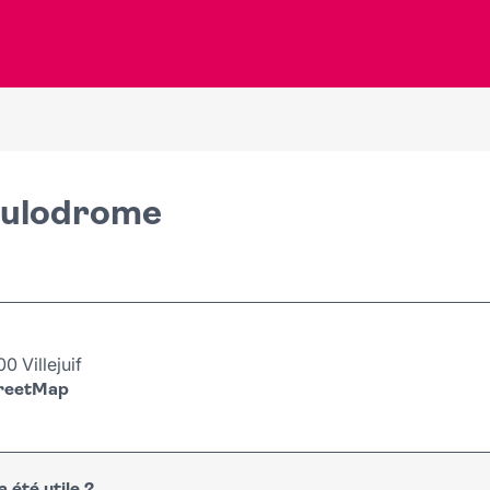
oulodrome
0 Villejuif
treetMap